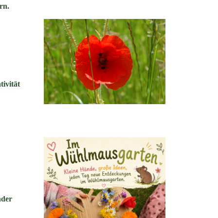
rn.
ivität
nder