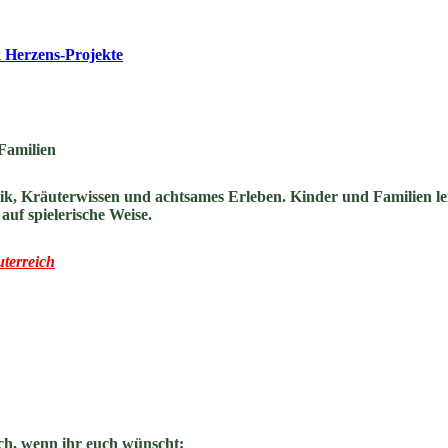
 Herzens-Projekte
Familien
ik, Kräuterwissen und achtsames Erleben. Kinder und Familien l
uf spielerische Weise.
terreich
ch, wenn ihr euch wünscht: