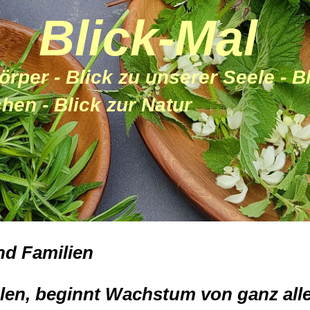
Blick-Mal
örper - Blick zu unserer Seele
 Blick zur Natur
nd Familien
len, beginnt Wachstum von ganz alle