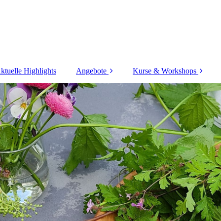
ktuelle Highlights
Angebote
Kurse & Workshops
Körper &
Zurück in deine Kraft
Entspannung
Kurse
Kinder und Familien
Kursplan
Energiearbeit
Preise
Eqology Omega 3
" Neu " Workshops