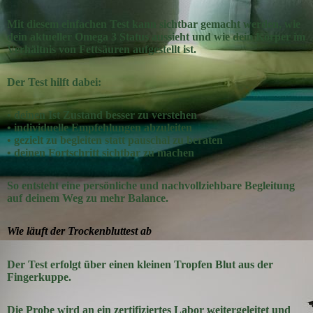
Mit diesem einfachen Test kann sichtbar gemacht werden, wie
dein aktueller Omega 3 Status aussieht und wie dein Körper im
Verhältnis von Fettsäuren aufgestellt ist.
Der Test hilft dabei:
• deinen Ist Zustand besser zu verstehen
• individuelle Empfehlungen abzuleiten
• gezielt zu begleiten statt pauschal zu beraten
• deinen Fortschritt sichtbar zu machen
So entsteht eine persönliche und nachvollziehbare Begleitung
auf deinem Weg zu mehr Balance.
Wie läuft der Trockenbluttest ab
Der Test erfolgt über einen kleinen Tropfen Blut aus der
Fingerkuppe.
Die Probe wird an ein zertifiziertes Labor weitergeleitet und