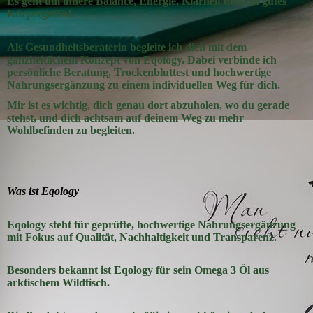
Es geht um innere Balance, Energie, Klarheit und ein gutes
Körpergefühl.
Als Gesundheitsberaterin begleite ich dich mit dem
ganzheitlichem Konzept von Eqology.
Dabei verbinde ich
persönliche Beratung, Trockenbluttest und hochwertige
Nahrungsergänzung zu einem individuellen Weg für dich.
Mir ist es wichtig, dich genau dort abzuholen, wo du gerade
stehst, und dich achtsam auf deinem Weg zu mehr
Wohlbefinden zu begleiten.
Was ist Eqology
Eqology steht für geprüfte, hochwertige Nahrungsergänzung
mit Fokus auf Qualität, Nachhaltigkeit und Transparenz.
Besonders bekannt ist Eqology für sein Omega 3 Öl aus
arktischem Wildfisch.