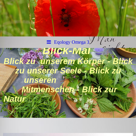
Eqology Omega 3
Blick-Mal
Blick zu unserem Körper - Blick
zu unserer Seele - Blick zu
unseren
Mitmenschen - Blick zur
Natur