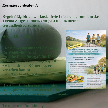
Kostenlose Infoabende
Regelmäßig bieten wir kostenfreie Infoabende rund um das
Thema Zellgesundheit, Omega 3 und natürliche
Gesundheitsvorsorge an.
Hier erfährst du:
• warum Zellgesundheit die Basis
für Wohlbefinden ist
• welche Rolle Omega 3 für Herz,
Gehirn und Entzündungen spielt
• wie du deinen Körper besser
verstehen kannst
• wie Trockenbluttests funktionieren
Die Abende finden in entspannter
Atmosphäre statt und bieten Raum
für Fragen, Austausch und neue Impulse.
Termine und Anmeldung