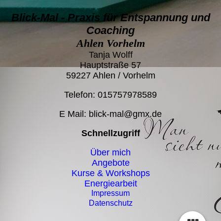
Blick-Mal - Praxis für Entspannung und
Coaching
Ahlen Vorhelm
Tanja Wolff
Hauptstraße 57
59227 Ahlen / Vorhelm
Telefon: 015757978589
E Mail: blick-mal@gmx.de
Schnellzugriff
Über mich
Angebote
Kurse & Workshops
Energiearbeit
Impressum
Datenschutz