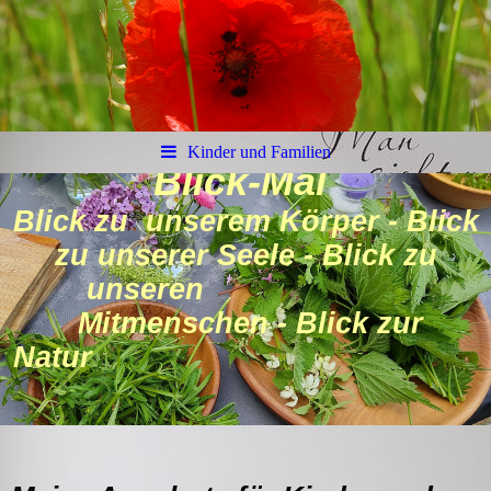
Kinder und Familien
Blick-Mal
Blick zu unserem Körper - Blick
zu unserer Seele - Blick zu
unseren
Mitmenschen - Blick zur
Natur