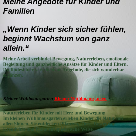
Meine Angebote für Kinder und
Familien
„Wenn Kinder sich sicher fühlen,
beginnt Wachstum von ganz
allein.“
Meine Arbeit verbindet Bewegung, Naturerleben, emotionale
Begleitung und ganzheitliche Ansätze für Kinder und Eltern.
Du findest hier verschiedene Angebote, die sich wunderbar
ergänzen.
Kleiner Wühlmausgarten
Kleiner Wühlmausgarten
Naturerleben für Kinder mit Herz und Bewegung
Im kleinen Wühlmausgarten erleben Kinder die Natur mit
allen Sinnen. Sie entdecken Pflanzen, Tiere, Bewegung,
Kreativität und Ruhe auf spielerische Weise.