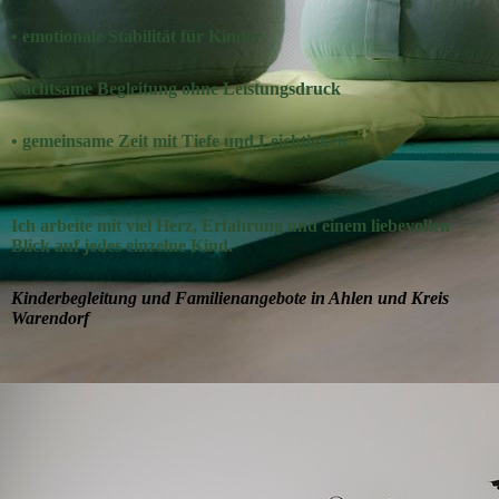
• emotionale Stabilität für Kinder
• achtsame Begleitung ohne Leistungsdruck
• gemeinsame Zeit mit Tiefe und Leichtigkeit
Ich arbeite mit viel Herz, Erfahrung und einem liebevollen
Blick auf jedes einzelne Kind.
Kinderbegleitung und Familienangebote in Ahlen und Kreis
Warendorf